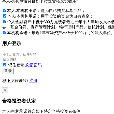
本人/机构承诺符合如下特定合格投资者条件
本网站所载的各种信息和数据等是我们认为合法或已公开的信息，
本人/本机构承诺：是为自己购买私募产品；
文中信息不构成任何投资建议，
立华投资
对此不提供任何担保。
本人/本机构承诺：用于投资的资金为自有资金；
如果确认您或您所代表的机构是一名“私募基金合格投资者”，并将
个人金融资产不低于300万元或者最近三年个人年均收入不
同意任何有关条款，请按“放弃”键。
券、基金份额、资产管理计划、银行理财产品、信托计划、保险
本机构承诺：最近1年末净资产不低于1000万元的法人单位
与本网站所载资料有关的所有版权、专利权、知识产权及其他产权
用户登录
特别提示：投资者应签署本风险揭示书，表明已经理解并愿意
成都立华投资有限公司
2026年08月09日
记住登录
忘记密码
登 录
您还没有账号?
注册
×
合格投资者认定
本人/机构承诺符合如下特定合格投资者条件