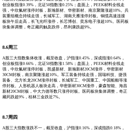
创业板指涨0.39%，北证50指数涨0.25%
；
盘面上，
PEEK材料全线走
强，中欣氟材涨停封板，新瀚新材、华密新材、南京聚隆涨超10%。兵
装重组概念持续走强，长城军工、湖南天雁涨停封板。铜缆高速连接
板块午后走高，长飞光纤涨停，长芯博创、奕东电子涨超10%。医药板
块集体调整，奇正藏药触及跌停，昂利康跌超9%。
8.6
周三
A股三大指数集体收涨，截至收盘，沪指涨0.45%，深成指涨0.64%，
创业板指涨0.66%，北证50指数涨1.58%
；
盘面上，
PEEK材料全线走
强，中欣氟材涨停封板，凯盛新材、新瀚新材20CM涨停，华密新材
30CM封板，南京聚隆涨超10%。军工装备持续走强，国瑞科技、捷强
装备、北方长龙20CM涨停封板，长城军工、中国重工、中国船舶等涨
停封板。人形机器人板块走高，华密新材30CM涨停，豪森智能、海昌
新材20CM封板，中大力德等数只涨停封板。医药板块集体调整，奇正
藏药跌超9%，桂林三金跌近7%。
8.7
周四
A股三大指数涨跌不一，截至收盘，沪指涨0.16%，深成指跌0.18%，