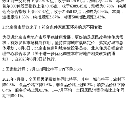
数比前一交易日上涨206.97点，收于44175.61点，涨幅为0.47%；标准
普尔500种股票指数上涨49.45点，收于6389.45点，涨幅为0.78%；纳斯
达克综合指数上涨207.32点，收于21450.02点，涨幅为0.98%。本周，
道指累涨1.35%，纳指累涨3.87%，标普500指数累涨2.43%。
2.北京楼市新政来了！符合条件家庭五环外购房不限套数
为促进北京市房地产市场平稳健康发展，更好满足居民改善性住房需
求，有效发挥市场机制作用，坚持首都城市战略定位，落实好城市总
体规划，
8月8日，北京市住房和城乡建设委员会、北京住房公积金管
理中心联合印发《关于进一步优化调整本市房地产相关政策的通
知》，自2025年8月9日起施行。
3.国家统计局：7月CPI同比持平 PPI下降3.6%
2025年7月份，全国居民消费价格同比持平。其中，城市持平，农村下
降0.3%；食品价格下降1.6%，非食品价格上涨0.3%；消费品价格下降
0.4%，服务价格上涨0.5%。1—7月平均，全国居民消费价格比上年同
期下降0.1%。