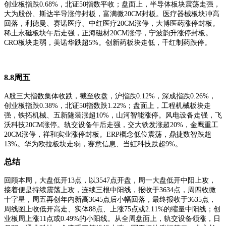
创业板指跌0.68%，北证50指数平收
；
盘面上，半导体板块震荡走强，
大为股份、斯达半导涨停封板，富满微
20CM封板。医疗器械板块冲高
回落，利德曼、赛诺医疗、中红医疗20CM涨停，大博医药涨停封板。
稀土永磁板块午后走强，正海磁材20CM涨停，宁波韵升涨停封板。
CRO板块走弱，美诺华跌超5%。创新药板块走低，千红制药跌停。
8.8
周五
A股三大指数集体收跌，截至收盘，沪指跌0.12%，深成指跌0.26%，
创业板指跌0.38%，北证50指数跌1.22%
；
盘面上，工程机械板块走
强，铁拓机械、五新隧装涨超
10%，山河智能涨停。风电设备走强，飞
沃科技20CM涨停。轨交设备午后走强，交大铁发涨超20%，金鹰重工
20CM涨停，祥和实业涨停封板。ERP概念低位震荡，鼎捷数智跌超
13%。华为欧拉板块走弱，赛意信息、当虹科技跌超9%。
总结
回顾本周，大盘低开
13点，以3547点开盘，周一大盘低开中阳上攻，
接着便是持续震荡上攻，连续三根中阳线，报收于3634点，周四收微
十字星，周五再创年内新高3645点后小幅回落，最终报收于3635点，
周线图上收低开高走、实体88点、上涨75点或2.11%的缩量中阳线；创
业板周上涨11点或0.49%的小阳线。从全周盘面上，轨交设备领涨，日