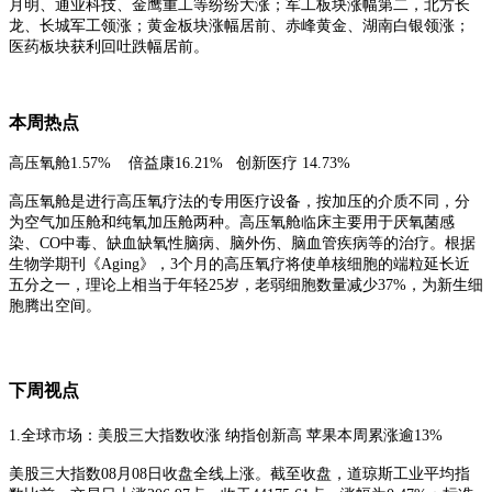
月明、通业科技、金鹰重工等纷纷大涨；军工板块涨幅第二，北方长
龙、长城军工领涨；黄金板块涨幅居前、赤峰黄金、湖南白银领涨；
医药板块获利回吐跌幅居前。
本周热点
高压氧舱
1.57
%
倍益康
16.21
%
创新医疗
14.73
%
高压氧舱是进行高压氧疗法的专用医疗设备，按加压的介质不同，分
为空气加压舱和纯氧加压舱两种。高压氧舱临床主要用于厌氧菌感
染、
CO中毒、缺血缺氧性脑病、脑外伤、脑血管疾病等的治疗。根据
生物学期刊《Aging》，3个月的高压氧疗将使单核细胞的端粒延长近
五分之一，理论上相当于年轻25岁，老弱细胞数量减少37%，为新生细
胞腾出空间。
下周视点
1.全球市场：美股三大指数收涨 纳指创新高 苹果本周累涨逾13%‌‌‌
美股三大指数
08月08日收盘全线上涨。截至收盘，道琼斯工业平均指