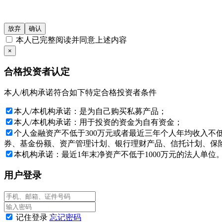
4、中国证监会规定的其他投资者。
本网站所载的各种信息和数据等仅供参考, 并不构成广告或销售要
放弃
确认
阅相关金融产品的合同文件等以了解其风险因素, 或寻求专业的投
本人已完整阅读并同意上述内容
基金产品净值可能会有较大的波动, 并可能在短时间内大幅下跌,
×
您的需要。如有怀疑, 请咨询按中国内地法规注册的专业分析师的
合格投资者认定
投资产品的价格及其收益存在涨跌变动, 而过往的产品业绩数据并
决策, 否则由投资者自行承担所有风险。
本人/机构承诺符合如下特定合格投资者条件
本网站所载的各种信息和数据等是我们认为合法或已公开的信息，
本人/本机构承诺：是为自己购买私募产品；
文中信息不构成任何投资建议，
立华投资
对此不提供任何担保。
本人/本机构承诺：用于投资的资金为自有资金；
如果确认您或您所代表的机构是一名“私募基金合格投资者”，并将
个人金融资产不低于300万元或者最近三年个人年均收入不
同意任何有关条款，请按“放弃”键。
券、基金份额、资产管理计划、银行理财产品、信托计划、保险
本机构承诺：最近1年末净资产不低于1000万元的法人单位
与本网站所载资料有关的所有版权、专利权、知识产权及其他产权
用户登录
特别提示：投资者应签署本风险揭示书，表明已经理解并愿意
成都立华投资有限公司
2026年08月06日
记住登录
忘记密码