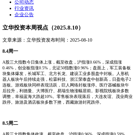
公司动态
行业资讯
企业公告
立华投资本周视点（2025.8.10）
文章来源：立华投资
发布时间：2025-08-10
8.4周一
A股三大指数今日集体上涨，截至收盘，沪指涨0.66%，深成指涨
0.46%，创业板指涨0.5%，北证50指数涨0.96%
；
盘面上，军工装备板
块集体爆发，长城军工、北方长龙、建设工业多股盘中封板。人形机
器人板块午后持续走强，松霖科技、浙江荣泰盘中创新高，日盈电子
2
连板。游戏板块同样表现活跃，巨人网络封板涨停。医疗器械板块午
后拉升，利德曼、大博医疗、易瑞生物涨幅居前。影视院线板块多数
调整，幸福蓝海大跌超10%。零售板块表现落后，大连友谊、茂业商业
跌停。旅游及酒店板块多数下挫，西藏旅游封死跌停。
8.5
周二
A股三大指数集体收涨，截至收盘，沪指涨0.96%，深成指涨0.59%，